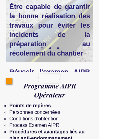
Être capable de garantir
la bonne réalisation des
travaux pour éviter les
incidents de la
préparation au
récolement du chantier
Réussir l'examen AIPR
pour obtenir l'attestation
Programme AIPR
de compétences relative
Opérateur
à l'intervention à
Points de repères
proximité des réseaux
Personnes concernées ​
Conditions d'obtention
Process Examen AIPR
Procédures et avantages liés au
plan anti-endommagement