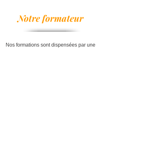
Notre formateur
Nos formations sont dispensées par une
équipe technique qui dispose d'une
expérience terrain de plusieurs années.
Toujours en activité, notre formateur est au
plus près de la réalité du terrain ce qui
permet d'accompagner au mieux les
stagiaires dans l'objectif d'obtention du
QCM.